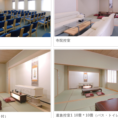
寺院控室
遺族控室1 10畳＊10畳（バス・トイ
レ付）