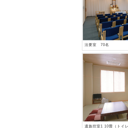
法要室 70名
遺族控室1 10畳（トイ