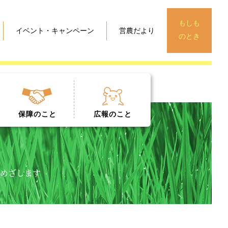
もしも
イベント・キャンペーン
営農だより
のとき
保障
のこと
広報
のこと
めざします