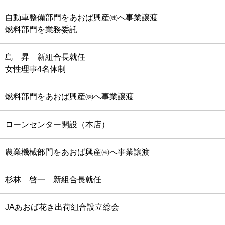
自動車整備部門をあおば興産㈱へ事業譲渡
燃料部門を業務委託
島 昇 新組合長就任
女性理事4名体制
燃料部門をあおば興産㈱へ事業譲渡
ローンセンター開設（本店）
農業機械部門をあおば興産㈱へ事業譲渡
杉林 啓一 新組合長就任
JAあおば花き出荷組合設立総会