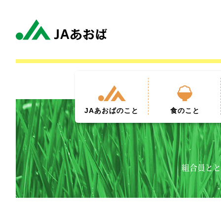
JAあおば
のこと
食
のこと
組合員とと