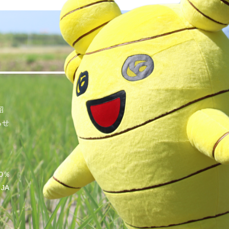
紹
らせ
0％
JA