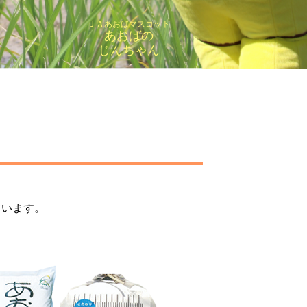
ＪＡあおばマスコット
あおばの
じんちゃん
ています。