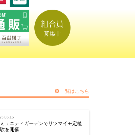
組合員
募集中
一覧はこちら
25.06.16
ミュニティガーデンでサツマイモ定植
験を開催