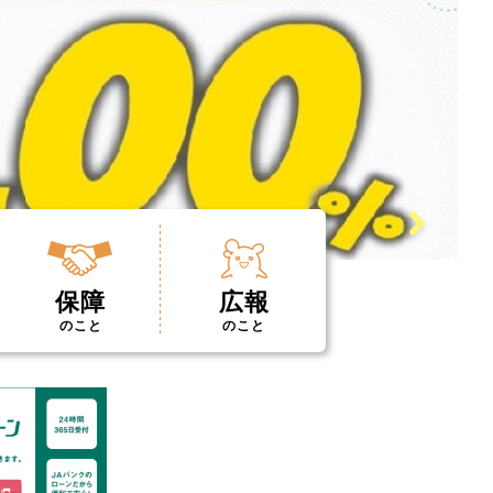
保障
広報
のこと
のこと