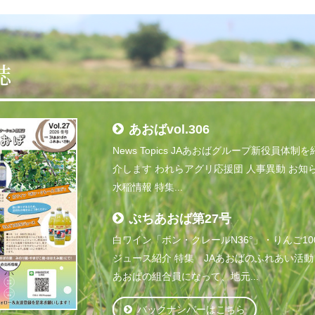
誌
あおばvol.306
News Topics JAあおばグループ新役員体制を
介します われらアグリ応援団 人事異動 お知
水稲情報 特集...
ぷちあおば第27号
白ワイン「ボン・クレールN36°」・りんご10
ジュース紹介 特集 JAあおばのふれあい活動 
あおばの組合員になって、地元...
バックナンバーはこちら