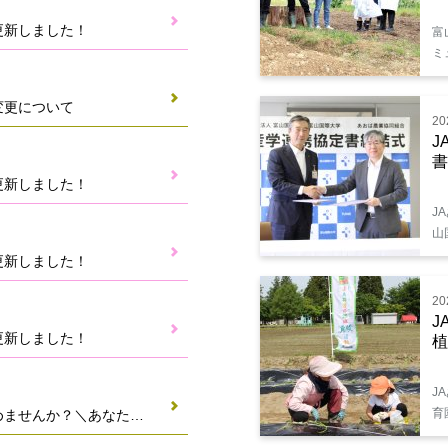
更新しました！
富
ミ
変更について
20
J
書
更新しました！
J
山
更新しました！
20
J
更新しました！
植
J
育
【ご案内】農業者年金を始めませんか？＼あなたのくらしに／＋JAプレゼントキャンペーン♪