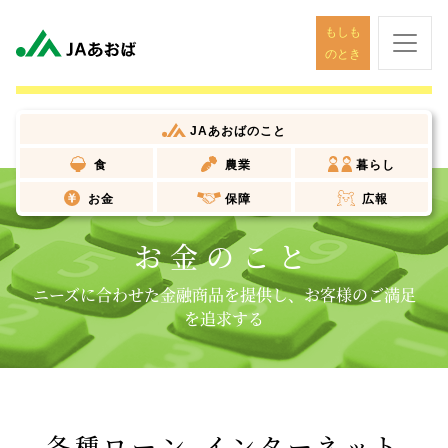
もしも
のとき
JAあおば
のこと
食
農業
暮らし
お金
保障
広報
お金のこと
ニーズに合わせた金融商品を提供し、お客様のご満足
を追求する
各種ローン-インターネット