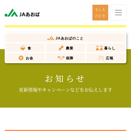
もしも
のとき
JAあおば
のこと
食
農業
暮らし
お金
保障
広報
お知らせ
更新情報やキャンペーンなどをお伝えします