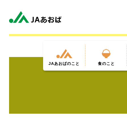
JAあおば
のこと
食
のこと