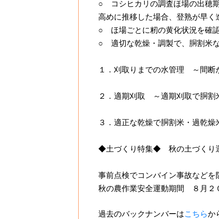
○ コシヒカリの調査ほ場の出穂
高めに推移した場合、登熟が早く
○ ほ場ごとに籾の黄化状況を確
○ 適切な乾燥・調製で、胴割米
１．刈取りまでの水管理 ～間断
２．適期刈取 ～適期刈取で胴割
３．適正な乾燥で胴割米・過乾燥米
◆土づくり特集◆ 秋の土づく
事前点検でコンバイン事故などを
秋の農作業安全運動期間 ８月２
過去のバックナンバーは
こちら
か