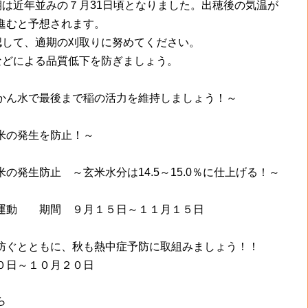
期は近年並みの７月31日頃となりました。出穂後の気温が
進むと予想されます。
認して、適期の刈取りに努めてください。
などによる品質低下を防ぎましょう。
かん水で最後まで稲の活力を維持しましょう！～
米の発生を防止！～
の発生防止 ～玄米水分は14.5～15.0％に仕上げる！～
り運動 期間 ９月１５日～１１月１５日
防ぐとともに、秋も熱中症予防に取組みましょう！！
０日～１０月２０日
ら