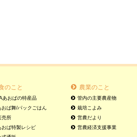
食のこと
農業のこと
JAあおばの特産品
管内の主要農産物
あおば舞/パックごはん
栽培こよみ
直売所
営農だより
あおば特製レシピ
営農経済支援事業