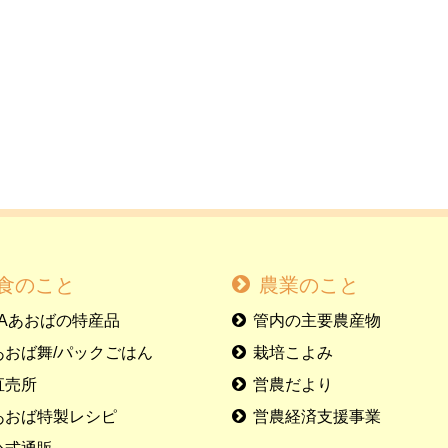
食のこと
農業のこと
JAあおばの特産品
管内の主要農産物
あおば舞/パックごはん
栽培こよみ
直売所
営農だより
あおば特製レシピ
営農経済支援事業