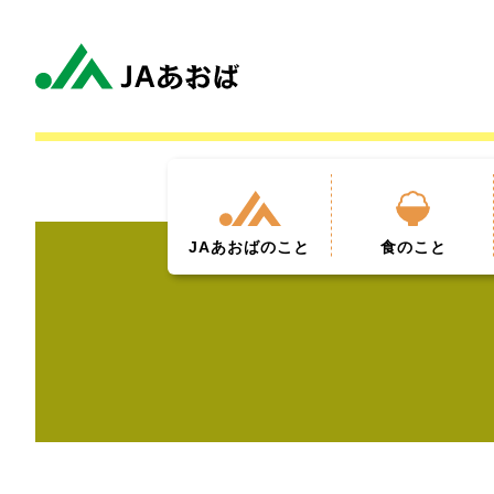
JAあおば
のこと
食
のこと