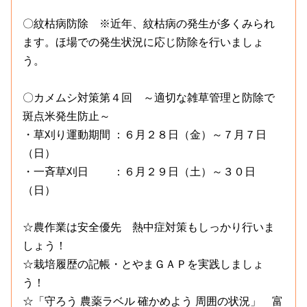
〇紋枯病防除 ※近年、紋枯病の発生が多くみられ
ます。ほ場での発生状況に応じ防除を行いましょ
う。
〇カメムシ対策第４回 ～適切な雑草管理と防除で
斑点米発生防止～
・草刈り運動期間 ：６月２８日（金）～７月７日
（日）
・一斉草刈日 ：６月２９日（土）～３０日
（日）
☆農作業は安全優先 熱中症対策もしっかり行いま
しょう！
☆栽培履歴の記帳・とやまＧＡＰを実践しましょ
う！
☆「守ろう 農薬ラベル 確かめよう 周囲の状況」 富