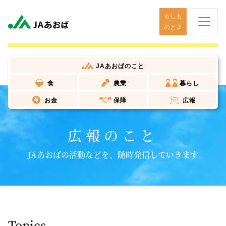
もしも
のとき
JAあおば
のこと
食
農業
暮らし
お金
保障
広報
広報のこと
JAあおばの活動などを、随時発信していきます
Topics