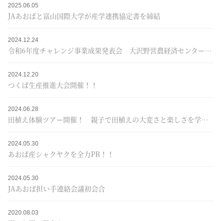
2025.06.05
JAあおばと富山国際大学が産学連携協定書を締結
2024.12.24
令和6年度チャレンジ事業成果発表会 大沢野営農経済センターが最優秀賞に選ばれる
2024.12.20
つくば生産推進大会開催！！
2024.06.28
田植え体験ツアー開催！ 親子で田植えの大変さと楽しさを学ぶ
2024.05.30
あおば産シャクヤクを全力PR！！
2024.05.30
JAあおば担い手連絡会議初会合
2020.08.03