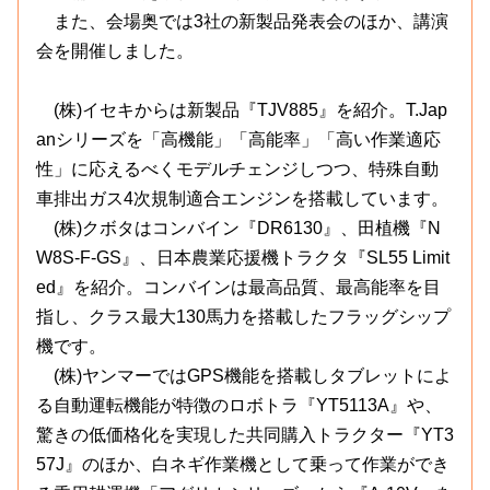
また、会場奥では3社の新製品発表会のほか、講演
会を開催しました。
(株)イセキからは新製品『TJV885』を紹介。T.Jap
anシリーズを「高機能」「高能率」「高い作業適応
性」に応えるべくモデルチェンジしつつ、特殊自動
車排出ガス4次規制適合エンジンを搭載しています。
(株)クボタはコンバイン『DR6130』、田植機『N
W8S-F-GS』、日本農業応援機トラクタ『SL55 Limit
ed』を紹介。コンバインは最高品質、最高能率を目
指し、クラス最大130馬力を搭載したフラッグシップ
機です。
(株)ヤンマーではGPS機能を搭載しタブレットによ
る自動運転機能が特徴のロボトラ『YT5113A』や、
驚きの低価格化を実現した共同購入トラクター『YT3
57J』のほか、白ネギ作業機として乗って作業ができ