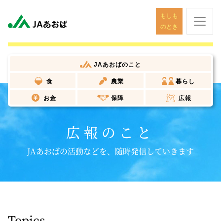
もしも
のとき
JAあおば
のこと
食
農業
暮らし
お金
保障
広報
広報のこと
JAあおばの活動などを、随時発信していきます
Topics