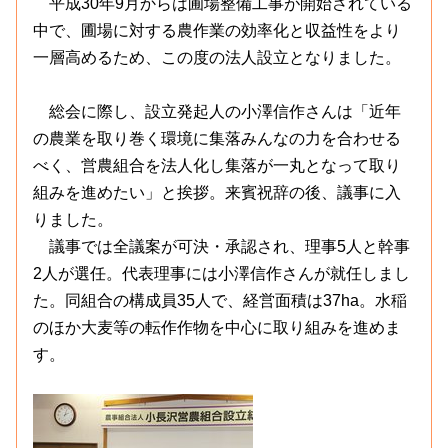
平成30年9月からは圃場整備工事が開始されている
中で、圃場に対する農作業の効率化と収益性をより
一層高めるため、この度の法人設立となりました。
総会に際し、設立発起人の小澤信作さんは「近年
の農業を取り巻く環境に集落みんなの力を合わせる
べく、営農組合を法人化し集落が一丸となって取り
組みを進めたい」と挨拶。来賓祝辞の後、議事に入
りました。
議事では全議案が可決・承認され、理事5人と幹事
2人が選任。代表理事には小澤信作さんが就任しまし
た。同組合の構成員35人で、経営面積は37ha。水稲
のほか大麦等の転作作物を中心に取り組みを進めま
す。