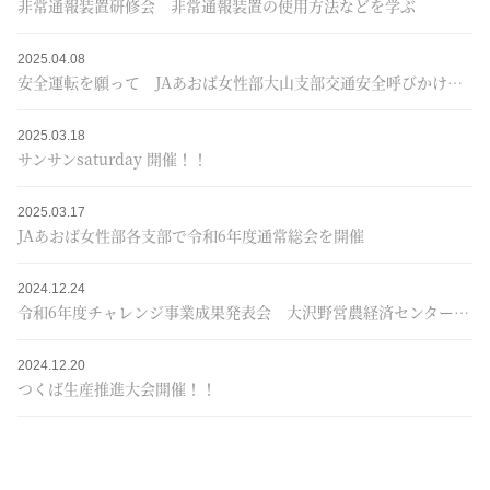
非常通報装置研修会 非常通報装置の使用方法などを学ぶ
2025.04.08
安全運転を願って JAあおば女性部大山支部交通安全呼びかけ運動実施
2025.03.18
サンサンsaturday 開催！！
2025.03.17
JAあおば女性部各支部で令和6年度通常総会を開催
2024.12.24
令和6年度チャレンジ事業成果発表会 大沢野営農経済センターが最優秀賞に選ばれる
2024.12.20
つくば生産推進大会開催！！