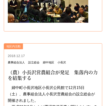
地区内活動
2018.12.17
農事組合法人
設立総会
婦中地区
小長沢
（農）小長沢営農組合が発足 集落内の力
を結集する
婦中町小長沢地区小長沢公民館で12月15日
（土）、農事組合法人小長沢営農組合の設立総会が
開催されました。