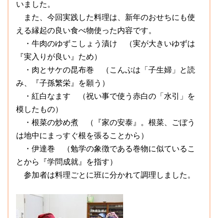
いました。
また、今回実践した料理は、新年のおせちにも使
える縁起の良い食べ物使った内容です。
・
牛肉のゆずこしょう漬け
（実が大きいゆずは
『実入りが良い』ため）
・
肉とサケの昆布巻
（こんぶは「子生婦」と読
み、『子孫繁栄』を願う）
・
紅白なます
（祝い事で使う赤白の「水引」を
模したもの）
・
根菜の炒め煮
（『家の安泰』。根菜、ごぼう
は地中にまっすぐ根を張ることから）
・
伊達巻
（勉学の象徴である巻物に似ているこ
とから『学問成就』を指す）
参加者は料理ごとに班に分かれて調理しました。